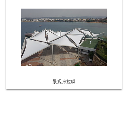
景观张拉膜