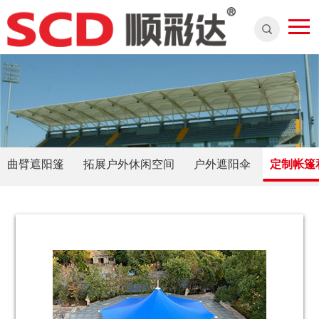
曲臂遮阳篷
拓展户外休闲空间
户外遮阳伞
定制帐篷